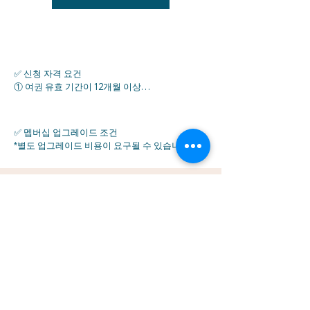
✅ 신청 자격 요건 

① 여권 유효 기간이 12개월 이상

② 정신적·신체적 무능력 이력 없음

③ 장기 불법 체류 또는 초과 체류 기록 없음

④ 자원봉사 비자(Volunteer Visa) 과거 및 현재 
✅ 멥버십 업그레이드 조건 

소지 이력 없음

*별도 업그레이드 비용이 요구될 수 있습니다.
⑤ 연령, 학력, 직업, 재정, 소득 증빙 요건 없음

📝 가입 신청 절차 

① 신청 상담  - 공인 대리점 (예: Thailand Elite 
​브론즈
Korea)과 상담

(BRONZE)
② 체크리스트 수령 후 서류 준비 (여권사본, 증명
사진)

플레티넘→ 850,000 THB
*홈페이지 메뉴얼 회원가입 페이지 참고 

다이몬드→ 1,850,000 THB
​리저브→ 4,350,000 THB
📄 필요 서류 목록

1) 가입 신청서

Next
2) PDPA 동의서
