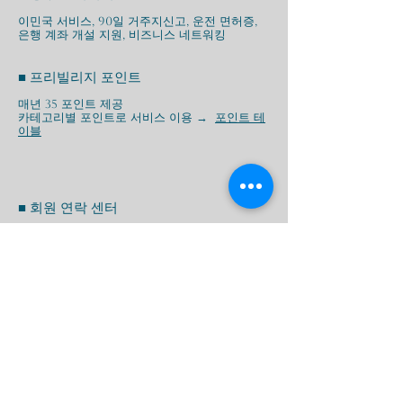
이민국 서비스, 90일 거주지신고, 운전 면허증,
은행 계좌 개설 지원, 비즈니스 네트워킹
■ 프리빌리지 포인트
매년 35 포인트 제공
카테고리별 포인트로 서비스 이용 →
포인트 테
이블
■ 회원 연락 센터
영어(24시간 서비스)
한국어, 중국어, 일본어(오전 6시~오후 9시*)
*방콕 표준시(GMT +7)
신청서 다운로드
추가 가족 신청서