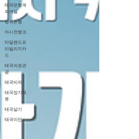
태국은행계
좌개설
방콕은행
까시껀뱅크
타일랜드프
리빌리지카
드
태국의료관
광
태국비자
태국장기체
류
태국살기
태국이민