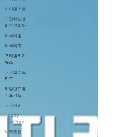
타이엘리트
타일랜드엘
리트코리아
태국여행
태국비자
프리빌리지
뉴스
태국엘리트
카드
타일랜드엘
리트카드
태국이민
Happy
new Year
태국은행