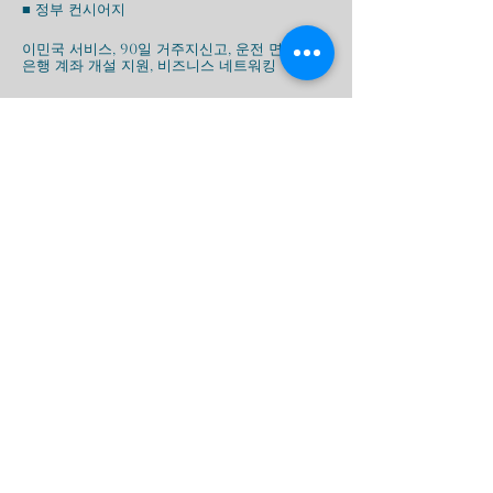
■ 정부 컨시어지
이민국 서비스, 90일 거주지신고, 운전 면허증,
은행 계좌 개설 지원, 비즈니스 네트워킹
■ 회원 연락 센터
영어(24시간 서비스)
한국어, 중국어, 일본어(오전 6시~오후 9시*)
*방콕 표준시간(GMT +7)
신청서 다운로드
PDPA 동의서
복수국적 확인서
Next