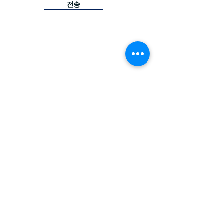
전송
​↓메신저 큐알코드를 스캔 해서 친구추가 하시거나 클릭하
세요.