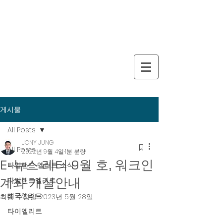
게시물
All Posts
JONY JUNG
All Posts
2022년 9월 4일
1분 분량
E-뉴스 레터 9월 호, 워크인
타일랜드 엘리트 소식
계좌 개설안내
타일랜드엘리트
태국엘리트
최종 수정일:
2023년 5월 28일
타이엘리트