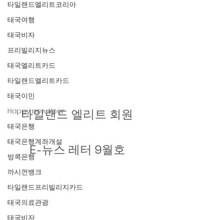
타일랜드엘리트코리아
태국여행
태국비자
프리빌리지뉴스
태국엘리트카드
타일랜드엘리트카드
태국이민
Happy new Year
타일랜드 엘리트 회원 
태국은행
태국은행계좌개설
E-뉴스 레터 9월호 
방콕은행
까시껀뱅크
타일랜드프리빌리지카드
태국의료관광
태국비자