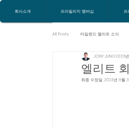
회사소개
프리빌리지 멤버십
프
All Posts
타일랜드 엘리트 소식
JONY JUNG
2023년
태국비자
프리빌리지뉴스
엘리트 회
최종 수정일:
2023년 8월 
태국은행계좌개설
방콕은행
태국살기
태국이민