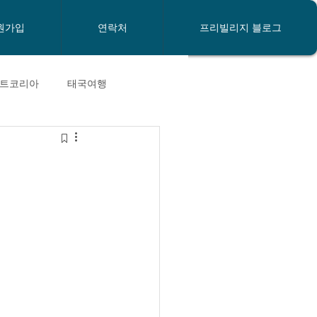
원가입
연락처
프리빌리지 블로그
트코리아
태국여행
y new Year
태국은행
태국비자
태국장기체류