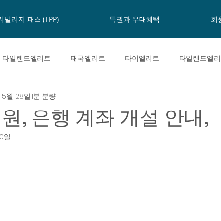
리빌리지 패스 (TPP)
특권과 우대혜택
회
타일랜드엘리트
태국엘리트
타이엘리트
타일랜드엘리
 5월 28일
1분 분량
태국엘리트카드
타일랜드엘리트카드
태국이민
Happ
원, 은행 계좌 개설 안내,
30일
까시껀뱅크
타일랜드프리빌리지카드
태국의료관광