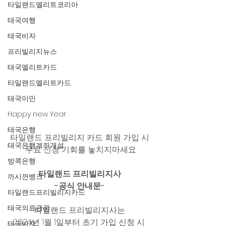
타일랜드엘리트코리아
태국여행
태국비자
프리빌리지뉴스
태국엘리트카드
타일랜드엘리트카드
태국이민
Happy new Year
태국은행
타일랜드 프리빌리지 카드 회원 가입 시 
태국은행계좌개설
 무료 신청 기회를 놓치지마세요. 
방콕은행
타일랜드 프리빌리지사 
까시껀뱅크
-공식 안내문- 
타일랜드프리빌리지카드
태국의료관광
타일랜드 프리빌리지사는 
2024년 1월 1일부터 초기 가입 신청 시  
태국비자