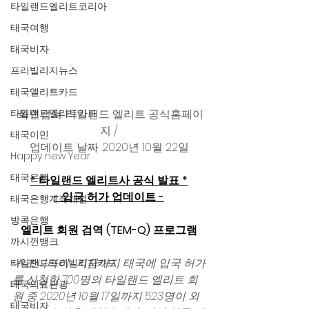
타일랜드엘리트코리아
태국여행
태국비자
프리빌리지뉴스
태국엘리트카드
화면캡쳐: 타일랜드 엘리트 공식홈페이
타일랜드엘리트카드
지 / 
태국이민
업데이트 날짜: 2020년 10월 22일 
Happy new Year
태국은행
* 타일랜드 엘리트사 공식 발표 *
- 입국 허가 업데이트 -
태국은행계좌개설
방콕은행
엘리트 회원 검역 (TEM-Q) 프로그램
까시껀뱅크
<#조니타이> 지금까지 태국에 입국 허가
타일랜드프리빌리지카드
를 신청한 700명의 타일랜드 엘리트 회
태국의료관광
원 중 2020년 10월 17일까지 523명이 외
태국비자