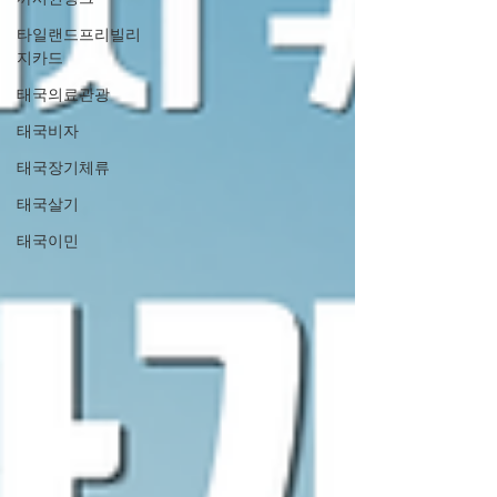
타일랜드프리빌리
지카드
태국의료관광
태국비자
태국장기체류
태국살기
태국이민