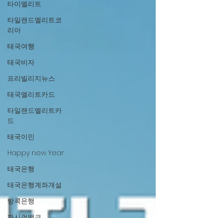
타이엘리트
타일랜드엘리트코
리아
태국여행
태국비자
프리빌리지뉴스
태국엘리트카드
타일랜드엘리트카
드
태국이민
Happy new Year
태국은행
태국은행계좌개설
방콕은행
까시껀뱅크