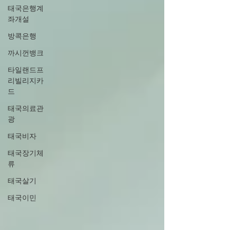
태국은행계
좌개설
방콕은행
까시껀뱅크
타일랜드프
리빌리지카
드
태국의료관
광
태국비자
태국장기체
류
태국살기
태국이민