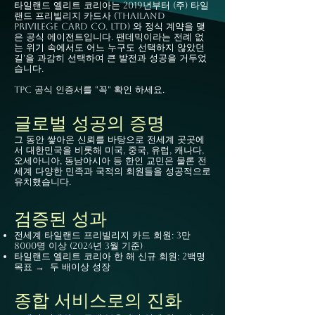
타일랜드 엘리트 코리아는 2019년부터 (주) 타일
랜드 프리빌리지 카드사 (Thailand
Privilege Card Co. Ltd) 와 정식 계약을 맺
은 공식 에이전트입니다. 팬데믹이라는 전례 없
는 위기 속에서도 어느 누구도 선택하지 않았던
길'을 과감히 선택하여 큰 발전과 성공을 거두었
습니다. ​
TPC 공식 인증서를 "꼭" 확인 하세요.
글로벌 성공의 증명
그 동안 쌓아온 신뢰를 바탕으로 전세계 곳곳에
서 대한민국을 비롯해 미국, 중국, 유럽, 캐나다,
오세아니아, 동남아시아 등 한인 교민은 물론 전
세계 다양한 민족과 국적의 회원들을 성공적으로
유치했습니다.
검증된 성과
전세계 타일랜드 프리빌리지 카드 회원: 3만
8000명 이상 (2024년 3월 기준)
타일랜드 엘리트 코리아 한 해 신규 회원: 2백명
목표 → 두 배이상 성장​
종합 서비스로의 진화