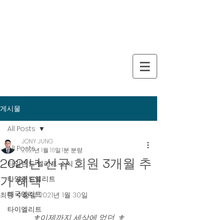
게시물
All Posts
JONY JUNG
All Posts
2021년 1월 16일
1분 분량
2021년 신규 회원 3개월 추
타일랜드 엘리트 소식
가 혜택
타일랜드엘리트
태국엘리트
최종 수정일:
2021년 1월 30일
타이엘리트
⚜️이제까지 세상에 없던, ⚜️