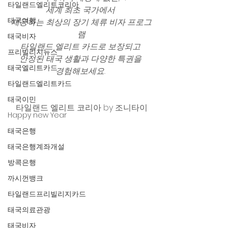
타일랜드엘리트코리아
세계 최초 국가에서 
태국여행
제공하는 최상의 장기 체류 비자 프로그
램
태국비자
타일랜드 엘리트 카드로 보장되고 
프리빌리지뉴스
안정된 태국 생활과 다양한 특권을 
태국엘리트카드
경험해보세요. 
타일랜드엘리트카드
태국이민
타일랜드 엘리트 코리아 by 조니타이
Happy new Year
태국은행
태국은행계좌개설
방콕은행
까시껀뱅크
타일랜드프리빌리지카드
태국의료관광
태국비자