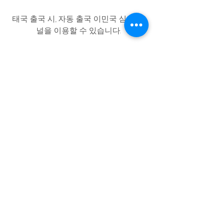
태국 출국 시, 자동 출국 이민국 심사 채
널을 이용할 수 있습니다.
_______________________________
_______________________________
_
7. EPA(공항 영접) 및 차량 서비스 예약 / 
취소 규정
EPA와 차량 서비스 예약은 최소 24시간 
이전까지 
접수 완료된 요청에 한해 제공 가능합니
다. 
자세한 내용은 아래를 참조하십시오.
7.1 EPA 서비스