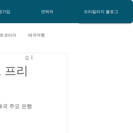
원가입
연락처
프리빌리지 블로그
트코리아
태국여행
y new Year
태국은행
드 프리
태국비자
태국장기체류
태국 주요 은행 