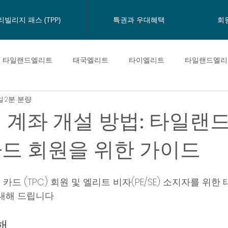
리빌리지 패스 (TPP)
특권과 우대혜택
회
타일랜드엘리트
태국엘리트
타이엘리트
타일랜드엘리
일
2분 분량
태국엘리트카드
타일랜드엘리트카드
태국이민
Happ
 계좌 개설 방법: 타일랜
까시껀뱅크
타일랜드프리빌리지카드
태국의료관광
드 회원을 위한 가이드
드 (TPC) 회원 및 엘리트 비자(PE/SE) 소지자를 위한 
내해 드립니다.
행