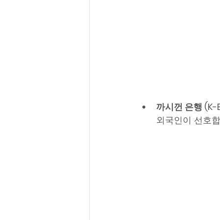
까시껀 은행 (K-B
외국인이 선호합