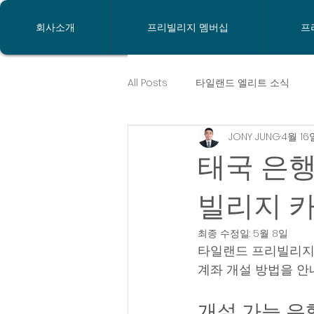
회사소개
프리빌리지 멤버십
프
All Posts
타일랜드 엘리트 소식
JONY JUNG
4월 16
태국비자
프리빌리지뉴스
태국 은행
태국은행계좌개설
방콕은행
빌리지 카
최종 수정일:
5월 8일
타일랜드 프리빌리지 카
태국살기
태국이민
계좌 개설 방법을 안
개설 가능 은