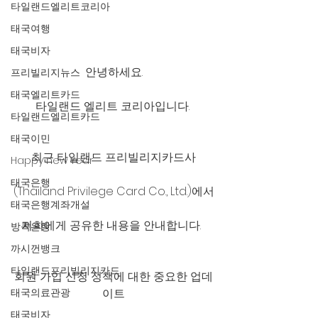
타일랜드엘리트코리아
태국여행
태국비자
안녕하세요.
프리빌리지뉴스
태국엘리트카드
타일랜드 엘리트 코리아입니다. 
타일랜드엘리트카드
태국이민
최근 타일랜드 프리빌리지카드사
Happy new Year
태국은행
(Thailand Privilege Card Co., Ltd.)에서
태국은행계좌개설
저희에게 공유한 내용을 안내합니다.  
방콕은행
까시껀뱅크
타일랜드프리빌리지카드
회원 가입 신청 정책에 대한 중요한 업데
이트
태국의료관광
태국비자