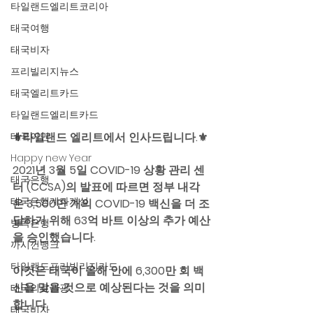
타일랜드엘리트코리아
태국여행
태국비자
프리빌리지뉴스
태국엘리트카드
타일랜드엘리트카드
태국이민
⚜️타일랜드 엘리트에서 인사드립니다.⚜️
Happy new Year
2021년 3월 5일 COVID-19 상황 관리 센
태국은행
터 (CCSA)의 발표에 따르면 정부 내각
태국은행계좌개설
은 3,500만 개의 COVID-19 백신을 더 조
달하기 위해 63억 바트 이상의 추가 예산
방콕은행
을 승인했습니다. 
까시껀뱅크
타일랜드프리빌리지카드
이것은 태국이 올해 안에 6,300만 회 백
신을 맞을 것으로 예상된다는 것을 의미
태국의료관광
합니다. 
태국비자